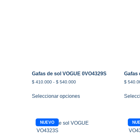
Gafas de sol VOGUE 0VO4329S
Gafas
$
410.000
-
$
540.000
$
540.0
Seleccionar opciones
Selecc
NUEVO
NU