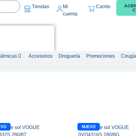
AGE
Tiendas
Mi
Carrito
C
cuenta
tálmicas
Accesorios
Droguería
Promociones
Cirugí
EVO
NUEVO