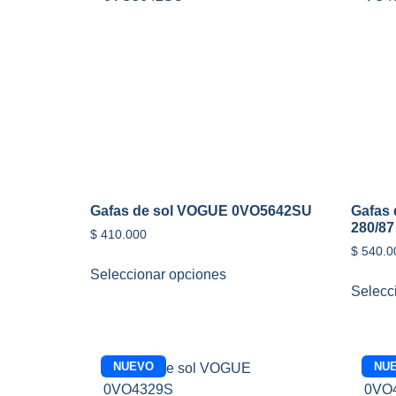
Gafas de sol VOGUE 0VO5642SU
Gafas
280/87
$
410.000
$
540.0
Seleccionar opciones
Selecc
NUEVO
NU