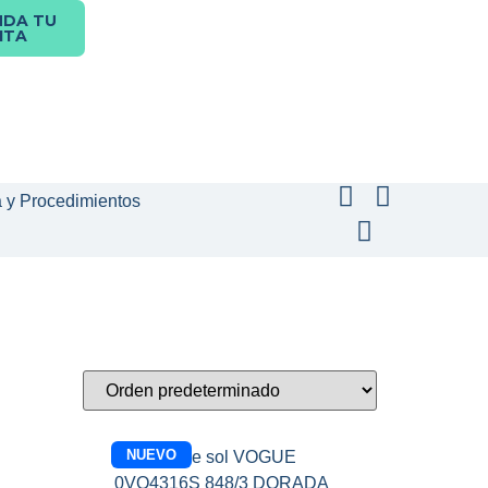
NDA TU
ITA
a y Procedimientos
NUEVO