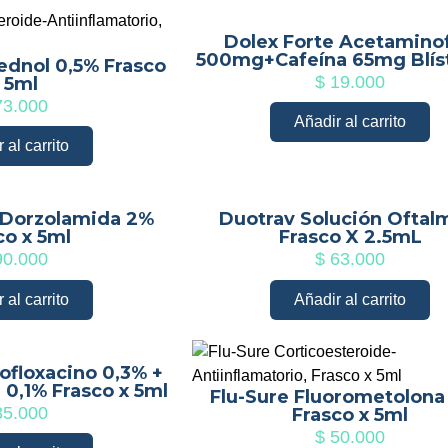
Dolex Forte Acetamino
500mg+Cafeína 65mg Blíst
ednol 0,5% Frasco
$
19.000
 5ml
3.000
Añadir al carrito
 al carrito
 Dorzolamida 2%
Duotrav Solución Oftal
co x 5ml
Frasco X 2.5mL
0.000
$
63.000
 al carrito
Añadir al carrito
ofloxacino 0,3% +
0,1% Frasco x 5ml
Flu-Sure Fluorometolona
5.000
Frasco x 5ml
$
50.000