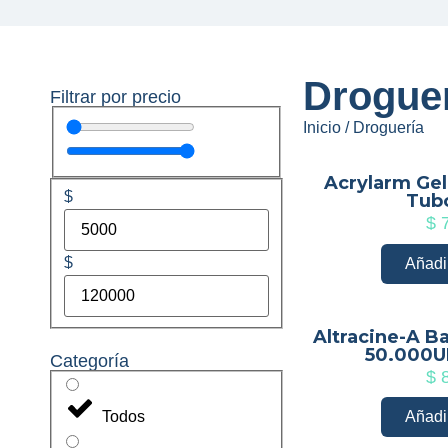
Drogue
Filtrar por precio
Inicio
/ Droguería
Acrylarm Gel
$
Tubo
$
7
$
Añadir
Altracine-A Ba
50.000UI
Categoría
$
8
Todos
Añadir