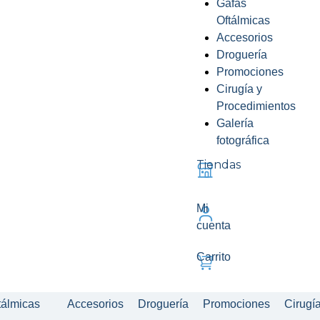
Gafas
Oftálmicas
Accesorios
Droguería
Promociones
Cirugía y
Procedimientos
Galería
fotográfica
Tiendas
Mi
cuenta
Carrito
tálmicas
Accesorios
Droguería
Promociones
Cirugí