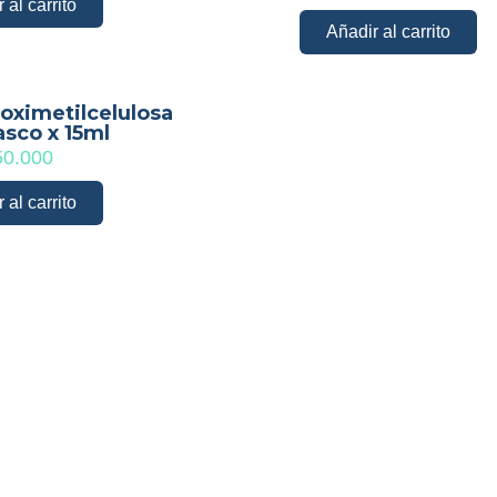
 al carrito
Añadir al carrito
oximetilcelulosa
asco x 15ml
0.000
 al carrito