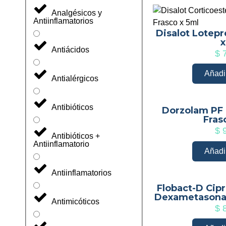
Analgésicos y
Antiinflamatorios
Disalot Lotepr
x
Antiácidos
$
7
Añadir
Antialérgicos
Antibióticos
Dorzolam PF
Fras
$
9
Antibióticos +
Antiinflamatorio
Añadir
Antiinflamatorios
Flobact-D Cipr
Dexametasona 
Antimicóticos
$
8