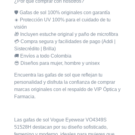
¿Por qué comprar con nosotros?
🛡️ Gafas de sol
100% originales con garantía
☀️ Protección
UV 100%
para el cuidado de tu
visión
🎁 Incluyen
estuche original
y
paño de microfibra
💳 Compra segura y facilidades de pago (Addi |
Sistecrédito | Brilla)
🚚 Envíos a todo Colombia
😎 Diseños para mujer, hombre y unisex
Encuentra las gafas de sol que reflejan tu
personalidad y disfruta la confianza de comprar
marcas originales con el respaldo de
VIP Óptica y
Farmacia.
Las gafas de sol
Vogue Eyewear VO4349S
51528H
destacan por su diseño
sofisticado,
femenino y moderno
, ideales para mujeres que