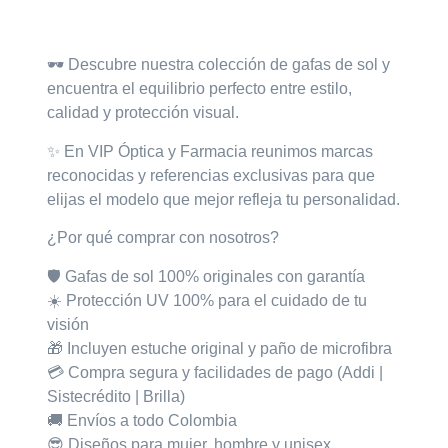
Descripción
🕶️
Descubre nuestra colección de gafas de sol
y
encuentra el equilibrio perfecto entre estilo,
calidad y protección visual.
✨ En VIP Óptica y Farmacia
reunimos marcas
reconocidas y referencias exclusivas para que
elijas el modelo que mejor refleja tu personalidad.
¿Por qué comprar con nosotros?
🛡️ Gafas de sol
100% originales con garantía
☀️ Protección
UV 100%
para el cuidado de tu
visión
🎁 Incluyen
estuche original
y
paño de microfibra
💳 Compra segura y facilidades de pago (Addi |
Sistecrédito | Brilla)
🚚 Envíos a todo Colombia
😎 Diseños para mujer, hombre y unisex