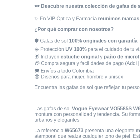
🕶️
Descubre nuestra colección de gafas de 
✨ En VIP Óptica y Farmacia
reunimos marcas
¿Por qué comprar con nosotros?
🛡️ Gafas de sol
100% originales con garantía
☀️ Protección
UV 100%
para el cuidado de tu vi
🎁 Incluyen
estuche original
y
paño de microf
💳 Compra segura y facilidades de pago (Addi | S
🚚 Envíos a todo Colombia
😎 Diseños para mujer, hombre y unisex
Encuentra las gafas de sol que reflejan tu pers
Las gafas de sol
Vogue Eyewear VO5585S W
montura con personalidad y tendencia. Su for
urbanos y elegantes.
La referencia
W65673
presenta una elegante
m
atemporal que realza cualquier tono de piel. Es