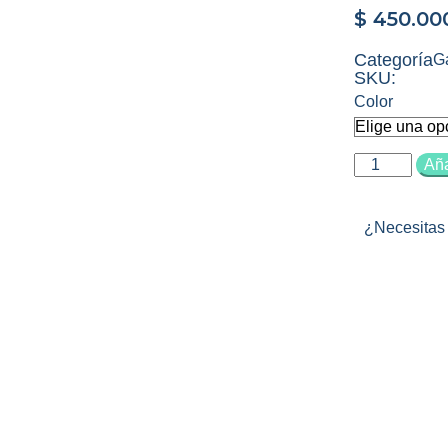
$
450.00
Categoría
Ga
SKU:
Color
Aña
¿Necesitas 