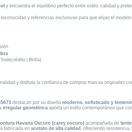
sol
y encuentra el equilibrio perfecto entre estilo, calidad y prote
reconocidas y referencias exclusivas para que elijas el modelo 
sión
ibra
istecrédito | Brilla)
onalidad y disfruta la confianza de comprar marcas originales c
65673
destacan por su diseño
moderno, sofisticado y femeni
ma
irregular geométrica
aporta un estilo contemporáneo que co
ontura Havana Oscuro (carey oscuro)
acompañada de
lent
tá fabricada en
acetato de alta calidad
, ofreciendo resistencia,