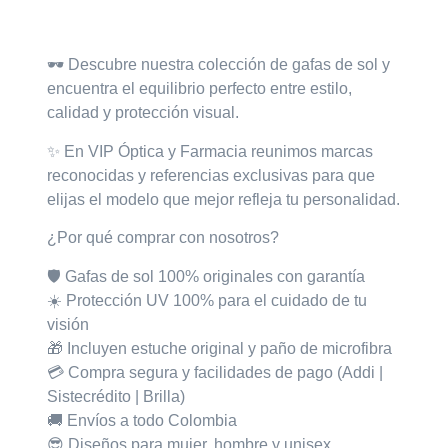
Descripción
🕶️
Descubre nuestra colección de gafas de sol
y
encuentra el equilibrio perfecto entre estilo,
calidad y protección visual.
✨ En VIP Óptica y Farmacia
reunimos marcas
reconocidas y referencias exclusivas para que
elijas el modelo que mejor refleja tu personalidad.
¿Por qué comprar con nosotros?
🛡️ Gafas de sol
100% originales con garantía
☀️ Protección
UV 100%
para el cuidado de tu
visión
🎁 Incluyen
estuche original
y
paño de microfibra
💳 Compra segura y facilidades de pago (Addi |
Sistecrédito | Brilla)
🚚 Envíos a todo Colombia
😎 Diseños para mujer, hombre y unisex