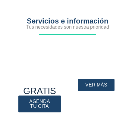
Servicios e información
Tus necesidades son nuestra prioridad
Visítanos en
¿Sabes si
nuestras
necesitas
sucursales
gafas?
Encuentra una
Agenda cita
sede cerca a ti
para examen
de tus ojos
VER MÁS
GRATIS
AGENDA
TU CITA