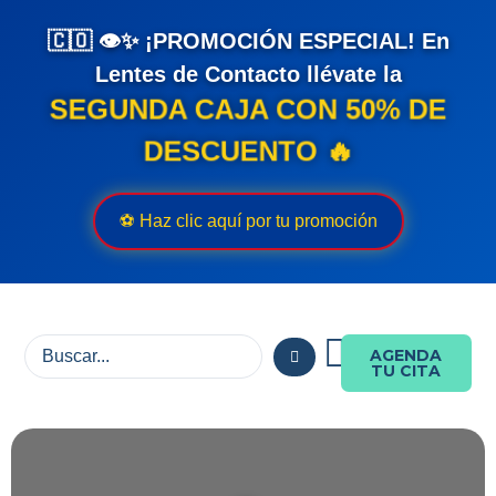
🇨🇴 👁️✨ ¡PROMOCIÓN ESPECIAL! En
Lentes de Contacto llévate la
SEGUNDA CAJA CON 50% DE
DESCUENTO 🔥
⚽ Haz clic aquí por tu promoción
AGENDA
TU CITA