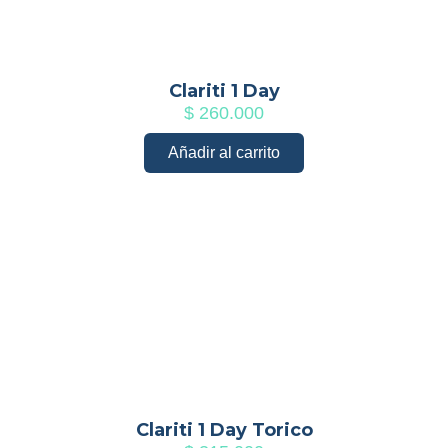
Clariti 1 Day
$
260.000
Añadir al carrito
Clariti 1 Day Torico