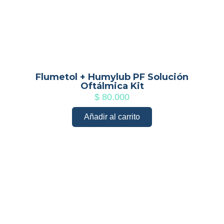
Flumetol + Humylub PF Solución
Oftálmica Kit
$
80.000
Añadir al carrito