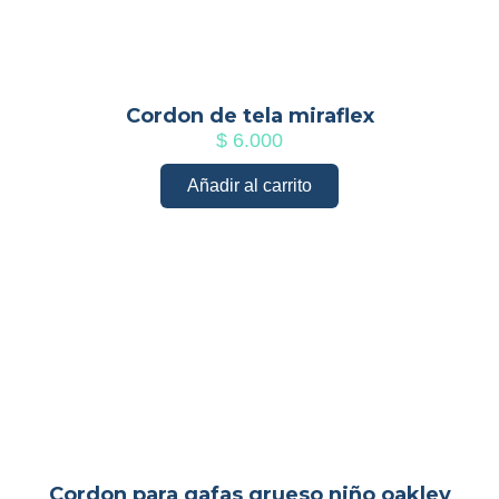
Cordon de tela miraflex
$
6.000
Añadir al carrito
Cordon para gafas grueso niño oakley