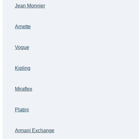
Jean Monnier
Arnette
Vogue
Kipling
Miraflex
Platini
Armani Exchange