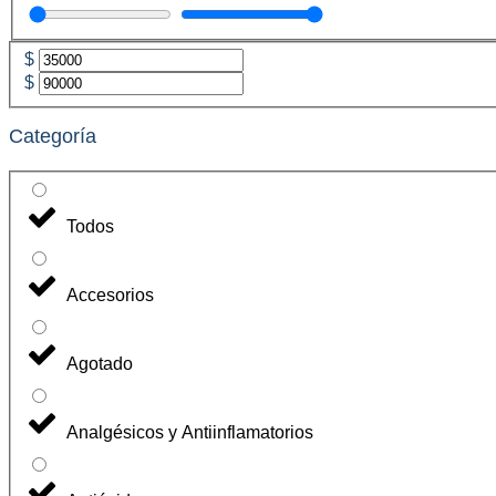
$
$
Categoría
Todos
Accesorios
Agotado
Analgésicos y Antiinflamatorios