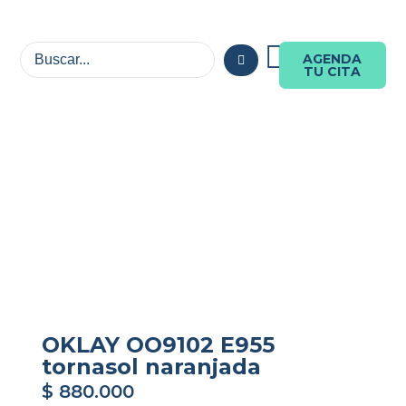
AGENDA
TU CITA
OKLAY OO9102 E955
tornasol naranjada
$
880.000