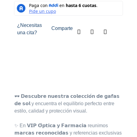
¿Necesitas
Comparte
una cita?
Descripción
🕶️ 𝗗𝗲𝘀𝗰𝘂𝗯𝗿𝗲 𝗻𝘂𝗲𝘀𝘁𝗿𝗮 𝗰𝗼𝗹𝗲𝗰𝗰𝗶𝗼́𝗻 𝗱𝗲 𝗴𝗮𝗳𝗮𝘀
𝗱𝗲 𝘀𝗼𝗹 y encuentra el equilibrio perfecto entre
estilo, calidad y protección visual.⁣
✨ En 𝗩𝗜𝗣 𝗢́𝗽𝘁𝗶𝗰𝗮 𝘆 𝗙𝗮𝗿𝗺𝗮𝗰𝗶𝗮 reunimos
𝗺𝗮𝗿𝗰𝗮𝘀 𝗿𝗲𝗰𝗼𝗻𝗼𝗰𝗶𝗱𝗮𝘀 y referencias exclusivas