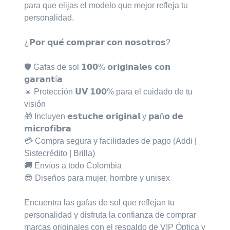
para que elijas el modelo que mejor refleja tu
personalidad.⁣
¿𝗣𝗼𝗿 𝗾𝘂𝗲́ 𝗰𝗼𝗺𝗽𝗿𝗮𝗿 𝗰𝗼𝗻 𝗻𝗼𝘀𝗼𝘁𝗿𝗼𝘀?⁣
🛡️ Gafas de sol 𝟭𝟬𝟬% 𝗼𝗿𝗶𝗴𝗶𝗻𝗮𝗹𝗲𝘀 𝗰𝗼𝗻
𝗴𝗮𝗿𝗮𝗻𝘁í𝗮⁣
☀️ Protección 𝗨𝗩 𝟭𝟬𝟬% para el cuidado de tu
visión⁣
🎁 Incluyen 𝗲𝘀𝘁𝘂𝗰𝗵𝗲 𝗼𝗿𝗶𝗴𝗶𝗻𝗮𝗹 y 𝗽𝗮ñ𝗼 𝗱𝗲
𝗺𝗶𝗰𝗿𝗼𝗳𝗶𝗯𝗿𝗮⁣
💳 Compra segura y facilidades de pago (Addi |
Sistecrédito | Brilla)⁣
🚚 Envíos a todo Colombia⁣
😎 Diseños para mujer, hombre y unisex⁣
Encuentra las gafas de sol que reflejan tu
personalidad y disfruta la confianza de comprar
marcas originales con el respaldo de VIP Óptica y