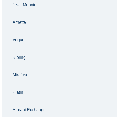
Jean Monnier
Arnette
Vogue
Kipling
Miraflex
Platini
Armani Exchange