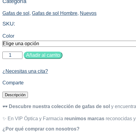
Categoría
Gafas de sol
,
Gafas de sol Hombre
,
Nuevos
SKU:
Color
Gafas
Añadir al carrito
OKLAY
BXTR
cantidad
¿Necesitas una cita?
Comparte
Descripción
🕶️
Descubre nuestra colección de gafas de sol
y encuentra 
✨ En VIP Óptica y Farmacia
reunimos marcas
reconocidas y 
¿Por qué comprar con nosotros?