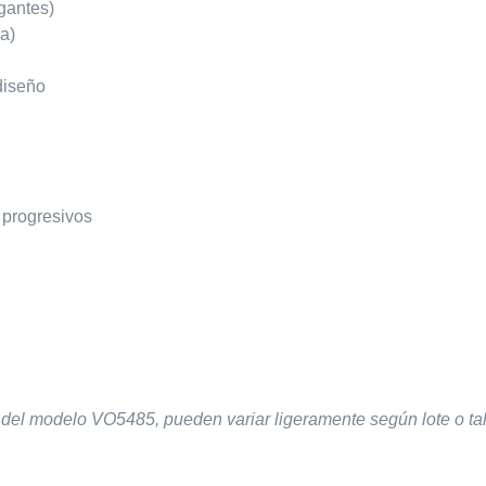
gantes)
ra)
diseño
 progresivos
 del modelo VO5485, pueden variar ligeramente según lote o tall