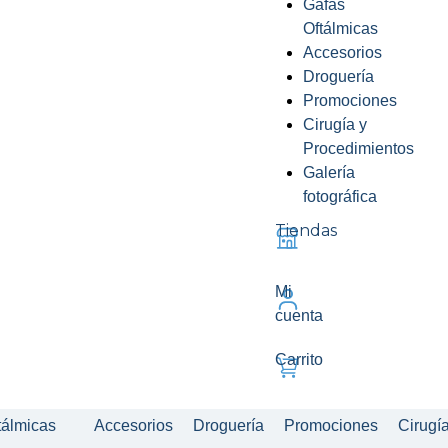
Gafas
Oftálmicas
Accesorios
Droguería
Promociones
Cirugía y
Procedimientos
Galería
fotográfica
Tiendas
Mi
cuenta
Carrito
tálmicas
Accesorios
Droguería
Promociones
Cirugí