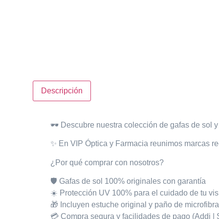
Descripción
🕶️
Descubre nuestra colección de gafas de sol
y 
✨ En VIP Óptica y Farmacia
reunimos marcas
re
¿Por qué comprar con nosotros?
🛡️ Gafas de sol
100% originales con garantía
☀️ Protección
UV 100%
para el cuidado de tu vi
🎁 Incluyen
estuche original
y
paño de microfibr
💳 Compra segura y facilidades de pago (Addi | Si