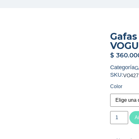
Gafas
VOGU
$
360.00
Categoría
G
SKU:
VO427
Color
Añ