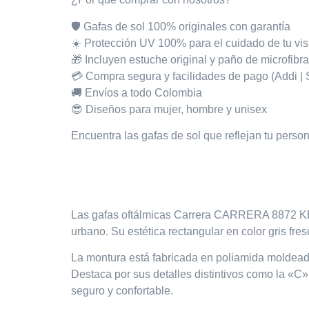
🛡️ Gafas de sol
100% originales con garantía
☀️ Protección
UV 100%
para el cuidado de tu vi
🎁 Incluyen
estuche original
y
paño de microfibr
💳 Compra segura y facilidades de pago (Addi | Si
🚚 Envíos a todo Colombia
😎 Diseños para mujer, hombre y unisex
Encuentra las gafas de sol que reflejan tu perso
Las gafas oftálmicas
Carrera CARRERA 8872 K
urbano. Su estética rectangular en color gris fre
La montura está fabricada en poliamida moldeada
Destaca por sus detalles distintivos como la «C»
seguro y confortable.