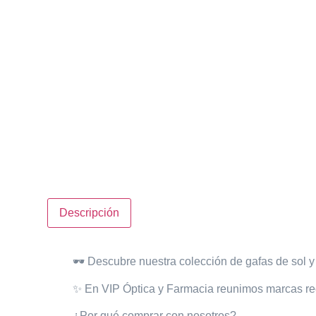
Descripción
🕶️
Descubre nuestra colección de gafas de sol
y 
✨ En VIP Óptica y Farmacia
reunimos marcas
re
¿Por qué comprar con nosotros?