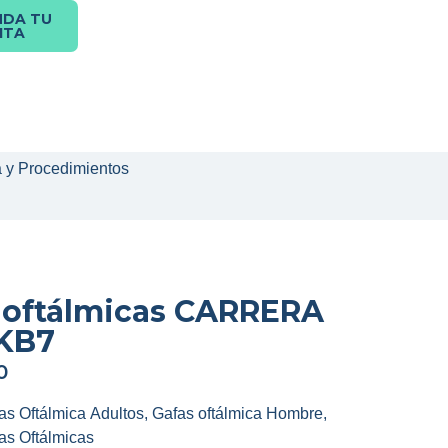
NDA TU
ITA
a y Procedimientos
 oftálmicas CARRERA
KB7
0
as Oftálmica Adultos
,
Gafas oftálmica Hombre
,
as Oftálmicas