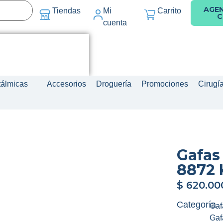
AGE
Tiendas
Mi
Carrito
C
cuenta
tálmicas
Accesorios
Droguería
Promociones
Cirugí
Gafas
8872 
$
620.00
Categoría
Gaf
Gaf