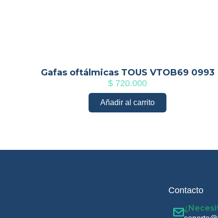
Gafas oftálmicas TOUS VTOB69 0993
$
720.000
Añadir al carrito
Contacto
¿Necesi