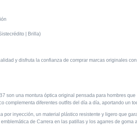
sión
a
stecrédito | Brilla)
nalidad y disfruta la confianza de comprar marcas originales co
B7
son una montura óptica original pensada para hombres que b
sco complementa diferentes outfits del día a día, aportando un t
 por inyección, un material plástico resistente y ligero que ga
 emblemática de Carrera en las patillas y los agarres de goma 