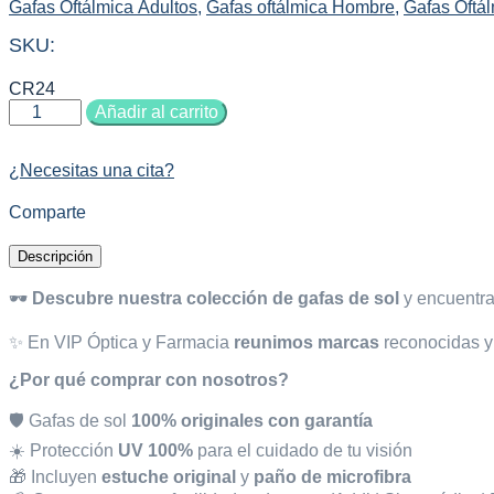
Gafas Oftálmica Adultos
,
Gafas oftálmica Hombre
,
Gafas Oftá
SKU:
CR24
Gafas
Añadir al carrito
oftálmicas
CARRERA
1115
¿Necesitas una cita?
026
cantidad
Comparte
Descripción
🕶️
Descubre nuestra colección de gafas de sol
y encuentra 
✨ En VIP Óptica y Farmacia
reunimos marcas
reconocidas y 
¿Por qué comprar con nosotros?
🛡️ Gafas de sol
100% originales con garantía
☀️ Protección
UV 100%
para el cuidado de tu visión
🎁 Incluyen
estuche original
y
paño de microfibra