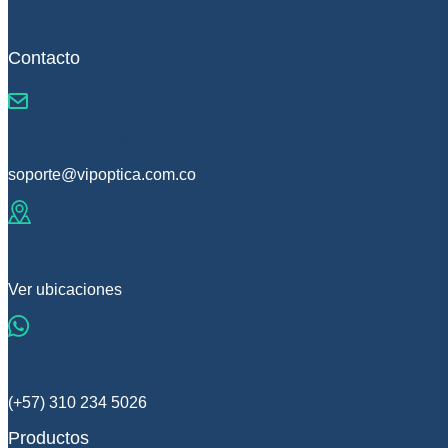
Contacto
¿Necesitas más info?
soporte@vipoptica.com.co
Visítanos
Ver ubicaciones
Hablémos
(+57) 310 234 5026
Productos