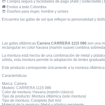
💳 Compra segura y facilidades de pago (Addi | Sistecrédito | B
🚚 Envíos a todo Colombia
😎 Diseños para mujer, hombre y unisex
Encuentra las gafas de sol que reflejan tu personalidad y disf
Las gafas oftálmicas
Carrera CARRERA 1115 086
son una mo
rectangular en color havana (marrón suave) combina sobriedad 
La montura está hecha de una combinación de metal y plástico 
sólida, esta montura permite la adaptación de lentes graduado
Este producto corresponde únicamente a la montura oftálmica 
Características
Marca: Carrera
Modelo: CARRERA 1115 086
Color de montura: Havana (marrón clásico)
Tipo de producto: Montura oftálmica (solo montura)
Tipo de montura: Completa (full rim)
Material de la montura: Metal y plástico resistente