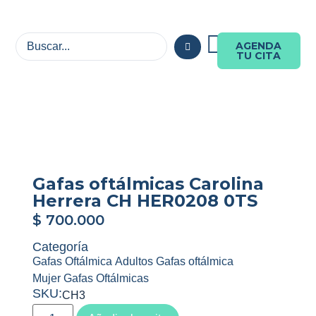
AGENDA
TU CITA
Gafas oftálmicas Carolina
Herrera CH HER0208 0TS
$
700.000
Categoría
Gafas Oftálmica Adultos Gafas oftálmica
Mujer Gafas Oftálmicas
SKU:
CH3