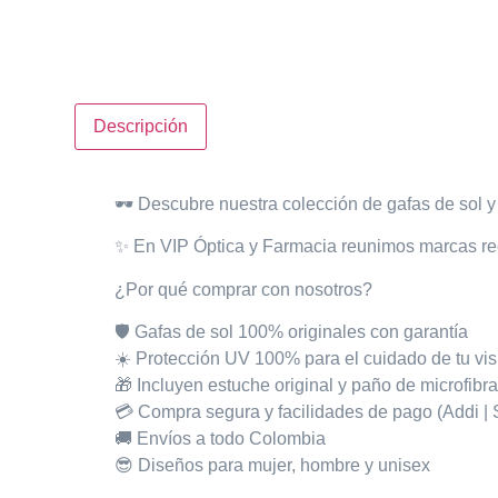
Descripción
🕶️
Descubre nuestra colección de gafas de sol
y 
✨ En VIP Óptica y Farmacia
reunimos marcas
re
¿Por qué comprar con nosotros?
🛡️ Gafas de sol
100% originales con garantía
☀️ Protección
UV 100%
para el cuidado de tu vi
🎁 Incluyen
estuche original
y
paño de microfibr
💳 Compra segura y facilidades de pago (Addi | Si
🚚 Envíos a todo Colombia
😎 Diseños para mujer, hombre y unisex