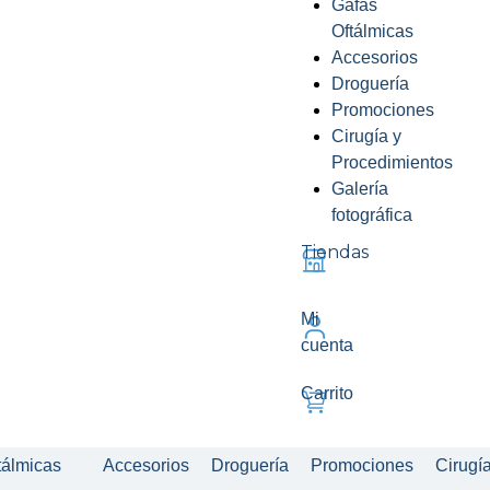
Gafas
Oftálmicas
Accesorios
Droguería
Promociones
Cirugía y
Procedimientos
Galería
fotográfica
Tiendas
Mi
cuenta
Carrito
tálmicas
Accesorios
Droguería
Promociones
Cirugí