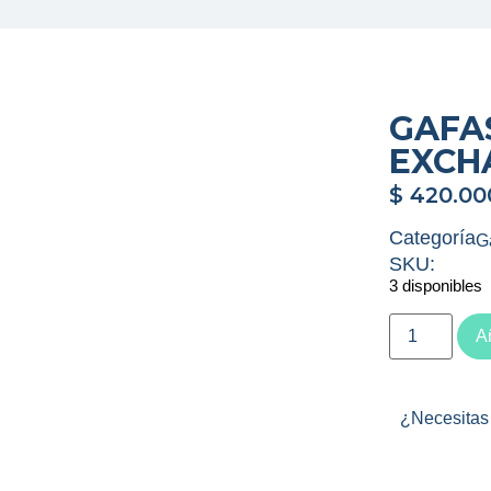
GAFA
EXCH
$
420.00
Categoría
G
SKU:
3 disponibles
Añ
¿Necesitas 