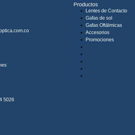
Productos
Lentes de Contacto
Gafas de sol
 más info?
Gafas Oftálmicas
optica.com.co
Accesorios
Promociones
Lentes de Contacto
Gafas de sol
Gafas Oftálmicas
nes
Accesorios
Promociones
34 5026