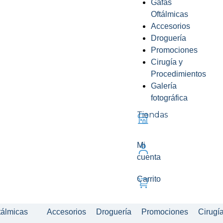
Gafas
Oftálmicas
Accesorios
Droguería
Promociones
Cirugía y
Procedimientos
Galería
fotográfica
Tiendas
Mi
cuenta
Carrito
tálmicas
Accesorios
Droguería
Promociones
Cirugí