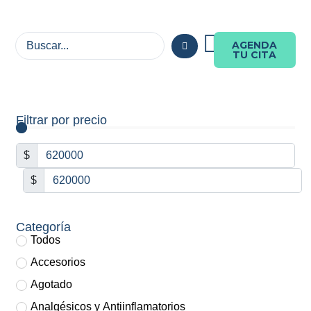
AGENDA
TU CITA
Filtrar por precio
$
$
Categoría
Todos
Accesorios
Agotado
Analgésicos y Antiinflamatorios