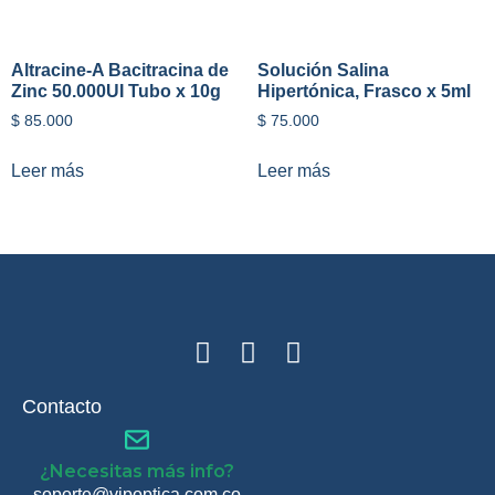
Altracine-A Bacitracina de
Solución Salina
Zinc 50.000UI Tubo x 10g
Hipertónica, Frasco x 5ml
$
85.000
$
75.000
Leer más
Leer más
Contacto
¿Necesitas más info?
soporte@vipoptica.com.co