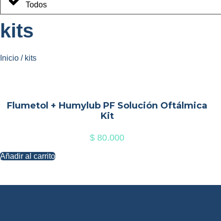
Todos
kits
Inicio
/ kits
Flumetol + Humylub PF Solución Oftálmica
Kit
$
80.000
Añadir al carrito