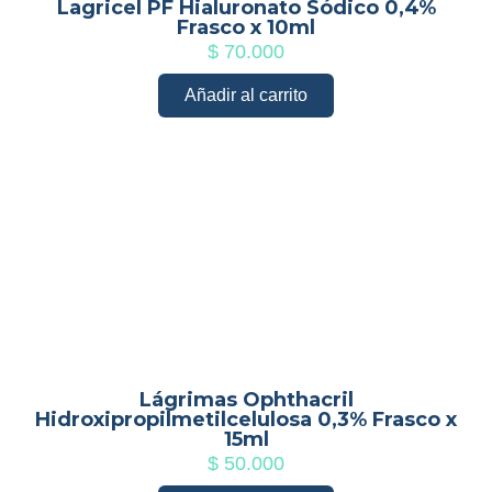
Lagricel PF Hialuronato Sódico 0,4%
Frasco x 10ml
$
70.000
Añadir al carrito
Lágrimas Ophthacril
Hidroxipropilmetilcelulosa 0,3% Frasco x
15ml
$
50.000