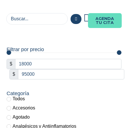
AGENDA
TU CITA
Filtrar por precio
$
$
Categoría
Todos
Accesorios
Agotado
Analgésicos y Antiinflamatorios