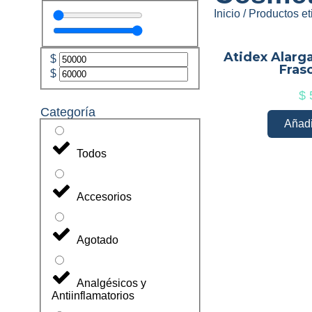
Inicio
/ Productos e
Atidex Alarg
$
Fras
$
$
Categoría
Añadir
Todos
Accesorios
Agotado
Analgésicos y
Antiinflamatorios