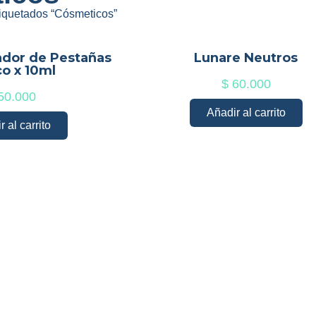
tiquetados “Cósmeticos”
ador de Pestañas
Lunare Neutros
co x 10ml
$
60.000
50.000
Añadir al carrito
 al carrito