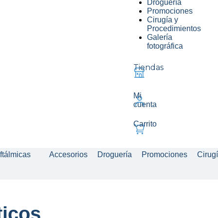
Droguería
Promociones
Cirugía y
Procedimientos
Galería
fotográfica
Tiendas
Mi
cuenta
Carrito
ftálmicas
Accesorios
Droguería
Promociones
Cirug
icos