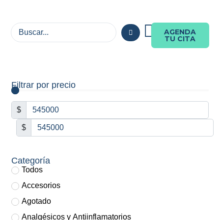
AGENDA
TU CITA
Filtrar por precio
$
$
Categoría
Todos
Accesorios
Agotado
Analgésicos y Antiinflamatorios