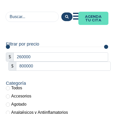
AGENDA
TU CITA
Filtrar por precio
$
$
Categoría
Todos
Accesorios
Agotado
Analgésicos y Antiinflamatorios