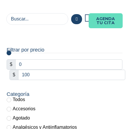
AGENDA
TU CITA
Filtrar por precio
$
$
Categoría
Todos
Accesorios
Agotado
Analgésicos y Antiinflamatorios